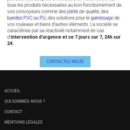
tous les produits nécessaires au bon fonctionnement de
vos convoyeurs comme des
joints
de qualité, des
bandes PVC ou PU
, des solutions pour le
garnissage
de
vos rouleaux et biens d’autres éléments. La société se
caractérise par sa réactivité notamment en cas
d’
intervention d’urgence et ce 7 jours sur 7, 24h sur
24.
CONTACTEZ-NOUS
ACCUEIL
QUI SOMMES-NOUS ?
CONTACT
MENTIONS LÉGALES